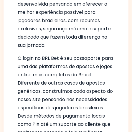
desenvolvida pensando em oferecer a
melhor experiência possível para
jogadores brasileiros, com recursos
exclusivos, segurança máxima e suporte
dedicado que fazem toda diferença na
sua jornada.
O login no BRL Bet é seu passaporte para
uma das plataformas de apostas e jogos
online mais completas do Brasil.
Diferente de outras casas de apostas
genéricas, construímos cada aspecto do
nosso site pensando nas necessidades
específicas dos jogadores brasileiros.
Desde métodos de pagamento locais
como PIX até um suporte ao cliente que