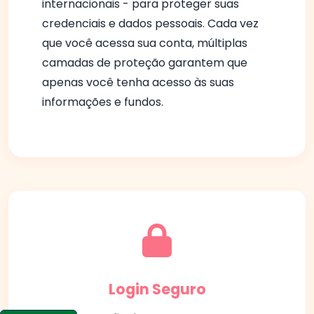
internacionais - para proteger suas
credenciais e dados pessoais. Cada vez
que você acessa sua conta, múltiplas
camadas de proteção garantem que
apenas você tenha acesso às suas
informações e fundos.
Login Seguro