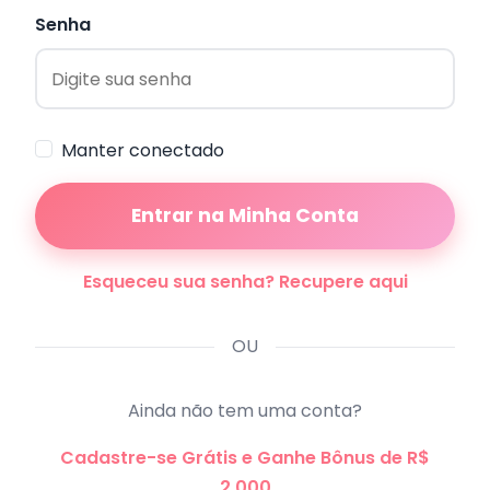
Senha
Manter conectado
Entrar na Minha Conta
Esqueceu sua senha? Recupere aqui
OU
Ainda não tem uma conta?
Cadastre-se Grátis e Ganhe Bônus de R$
2.000